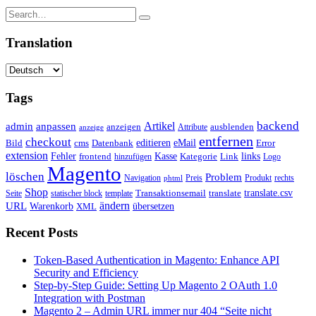
Translation
Tags
backend
Artikel
admin
anpassen
anzeigen
Attribute
ausblenden
anzeige
entfernen
checkout
editieren
eMail
Bild
cms
Error
Datenbank
extension
Kasse
Fehler
Kategorie
Link
links
frontend
hinzufügen
Logo
Magento
löschen
Problem
Navigation
Preis
Produkt
rechts
phtml
Shop
translate.csv
Transaktionsemail
translate
Seite
statischer block
template
ändern
URL
Warenkorb
übersetzen
XML
Recent Posts
Token-Based Authentication in Magento: Enhance API
Security and Efficiency
Step-by-Step Guide: Setting Up Magento 2 OAuth 1.0
Integration with Postman
Magento 2 – Admin URL immer nur 404 “Seite nicht