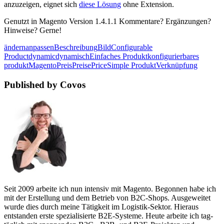
anzuzeigen, eignet sich
diese Lösung
ohne Extension.
Genutzt in Magento Version 1.4.1.1 Kommentare? Ergänzungen?
Hinweise? Gerne!
ändern
anpassen
Beschreibung
Bild
Configurable
Product
dynamic
dynamisch
Einfaches Produkt
konfigurierbares
produkt
Magento
Preis
Preise
Price
Simple Produkt
Verknüpfung
Published by Covos
Seit 2009 arbeite ich nun intensiv mit Magento. Begonnen habe ich
mit der Erstellung und dem Betrieb von B2C-Shops. Ausgeweitet
wurde dies durch meine Tätigkeit im Logistik-Sektor. Hieraus
entstanden erste spezialisierte B2E-Systeme. Heute arbeite ich tag-