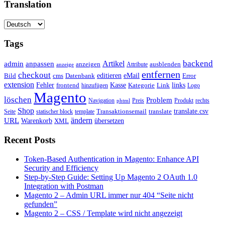
Translation
Tags
backend
Artikel
admin
anpassen
anzeigen
Attribute
ausblenden
anzeige
entfernen
checkout
editieren
eMail
Bild
cms
Error
Datenbank
extension
Kasse
Fehler
Kategorie
Link
links
frontend
hinzufügen
Logo
Magento
löschen
Problem
Navigation
Preis
Produkt
rechts
phtml
Shop
translate.csv
Transaktionsemail
translate
Seite
statischer block
template
ändern
URL
Warenkorb
übersetzen
XML
Recent Posts
Token-Based Authentication in Magento: Enhance API
Security and Efficiency
Step-by-Step Guide: Setting Up Magento 2 OAuth 1.0
Integration with Postman
Magento 2 – Admin URL immer nur 404 “Seite nicht
gefunden”
Magento 2 – CSS / Template wird nicht angezeigt