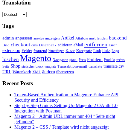
Translation
Tags
backend
Artikel
admin
anpassen
anzeigen
Attribute
ausblenden
anzeige
entfernen
checkout
editieren
eMail
Bild
cms
Error
Datenbank
extension
Kasse
Fehler
Kategorie
Link
links
frontend
hinzufügen
Logo
Magento
löschen
Problem
Navigation
Preis
Produkt
rechts
phtml
Shop
translate.csv
Transaktionsemail
translate
Seite
statischer block
template
ändern
URL
Warenkorb
übersetzen
XML
Recent Posts
Token-Based Authentication in Magento: Enhance API
Security and Efficiency
Step-by-Step Guide: Setting Up Magento 2 OAuth 1.0
Integration with Postman
Magento 2 – Admin URL immer nur 404 “Seite nicht
gefunden”
Magento 2 – CSS / Template wird nicht angezeigt