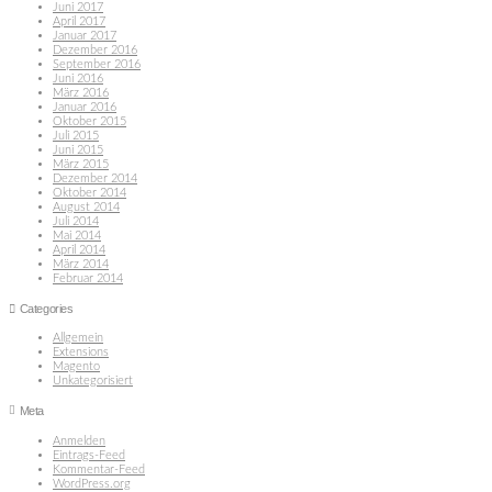
Juni 2017
April 2017
Januar 2017
Dezember 2016
September 2016
Juni 2016
März 2016
Januar 2016
Oktober 2015
Juli 2015
Juni 2015
März 2015
Dezember 2014
Oktober 2014
August 2014
Juli 2014
Mai 2014
April 2014
März 2014
Februar 2014
Categories
Allgemein
Extensions
Magento
Unkategorisiert
Meta
Anmelden
Eintrags-Feed
Kommentar-Feed
WordPress.org