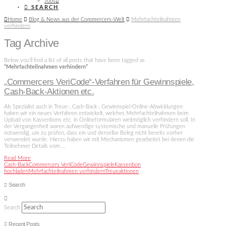
Jobs
SEARCH
Home
Blog & News aus der Commercers-Welt
Mehrfachteilnahmen
verhindern
Tag Archive
Below you'll find a list of all posts that have been tagged as
“Mehrfachteilnahmen verhindern”
„Commercers VeriCode“-Verfahren für Gewinnspiele,
Cash-Back-Aktionen etc.
Als Spezialist auch in Treue-, Cash-Back-, Gewinnspiel-Online-Abwicklungen
haben wir ein neues Verfahren entwickelt, welches Mehrfachteilnahmen beim
Upload von Kassenbons etc. in Onlineformularen weitmöglich verhindern soll. In
der Vergangenheit waren aufwendige systemische und manuelle Prüfungen
notwendig, um zu prüfen, dass ein und derselbe Beleg nicht bereits vorher
verwendet wurde. Hierzu haben wir mit Mechanismen gearbeitet bei denen die
Teilnehmer Details vom …
Read More
Cash-Back
Commercers VeriCode
Gewinnspiele
Kassenbon
hochladen
Mehrfachteilnahmen verhindern
Treueaktionen
Search
Search
Recent Posts