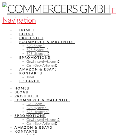
Navigation
HOME
BLOG
PROJEKTE
ECOMMERCE & MAGENTO
B2C-Shops
B2B-Systeme
B2E-Lösungen
EPROMOTION
Gewinnspiel-Aktionen
Cash-Back-Aktionen
AMAZON & EBAY
KONTAKT
Jobs
SEARCH
HOME
BLOG
PROJEKTE
ECOMMERCE & MAGENTO
B2C-Shops
B2B-Systeme
B2E-Lösungen
EPROMOTION
Gewinnspiel-Aktionen
Cash-Back-Aktionen
AMAZON & EBAY
KONTAKT