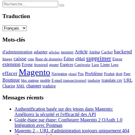
Traduction
Mots-clés
backend
Article
d'administration
adapter
montrer
Attribut
Cacher
afficher
supprimer
caisse
Éditer
eMail
Image
cms
Erreur
Base de données
extension
Espèces
Erreur
Catégorie
Lien
Liens
frontend
ajouter
Logo
Magento
effacer
Problème
Navigation
Prix
Produit
droit
Page
phtml
Boutique
URL
translate.csv
E-mail transactionnel
traduire
bloc statique
modèle
changer
Chariot
traduire
XML
Messages récents
Authentification basée sur des jetons dans Magento:
Améliorez la sécurité et l'efficacité des API
Guide étape par étape: Configurer Magento 2 OAuth 1.0
Intégration avec Postman
Magento 2 – URL d'administration toujours uniquement 404