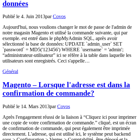
données
Publié le
4. Juin 2013
par
Covos
Aujourd'hui, nous voulions changer le mot de passe de l'admin de
notre magasin Magento et utilisé la commande suivante, qui par
exemple. est entré dans le phpMyAdmin SQL, après avoir
sélectionné la base de données: UPDATE `admin_user` SET
`password` = MD5('123456') WHERE `username` = 'admin';
“administrateur-utilisateur” ici se réfère à la table dans laquelle les
utilisateurs sont enregistrés. Ceci s'appelle…
Général
Magento – Lorsque l'adresse est dans la
confirmation de commande?
Publié le
14. Mars 2013
par
Covos
Après l'engagement réussi de la liaison à “Cliquez ici pour imprimer
une copie de votre confirmation de commande.” cliqué, est un écran
de confirmation de commande, qui peut également être imprimée
directement. L'adresse, qui est utilisé ici, le système peut backend
sous > Configuration > Ventes > Comptabilité- être déposé et la