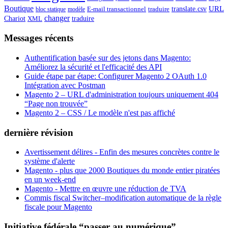
Boutique
URL
translate.csv
E-mail transactionnel
traduire
bloc statique
modèle
changer
Chariot
traduire
XML
Messages récents
Authentification basée sur des jetons dans Magento:
Améliorez la sécurité et l'efficacité des API
Guide étape par étape: Configurer Magento 2 OAuth 1.0
Intégration avec Postman
Magento 2 – URL d'administration toujours uniquement 404
“Page non trouvée”
Magento 2 – CSS / Le modèle n'est pas affiché
dernière révision
Avertissement délires - Enfin des mesures concrètes contre le
système d'alerte
Magento - plus que 2000 Boutiques du monde entier piratées
en un week-end
Magento - Mettre en œuvre une réduction de TVA
Commis fiscal Switcher–modification automatique de la règle
fiscale pour Magento
Initiative fédérale “passer au numérique”