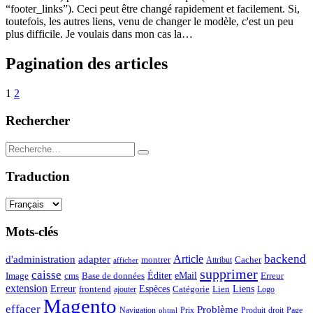
“footer_links”). Ceci peut être changé rapidement et facilement. Si,
toutefois, les autres liens, venu de changer le modèle, c'est un peu
plus difficile. Je voulais dans mon cas la…
Pagination des articles
1
2
Rechercher
Traduction
Mots-clés
backend
Article
d'administration
adapter
montrer
Attribut
Cacher
afficher
supprimer
caisse
Éditer
eMail
Image
cms
Erreur
Base de données
extension
Espèces
Erreur
Catégorie
Lien
Liens
frontend
ajouter
Logo
Magento
effacer
Problème
Navigation
Prix
Produit
droit
Page
phtml