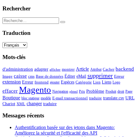
Rechercher
Traduction
Mots-clés
backend
Article
d'administration
adapter
montrer
Attribut
Cacher
afficher
supprimer
caisse
Éditer
eMail
Image
cms
Erreur
Base de données
extension
Espèces
Erreur
Catégorie
Lien
Liens
frontend
ajouter
Logo
Magento
effacer
Problème
Navigation
Prix
Produit
droit
Page
phtml
Boutique
URL
translate.csv
E-mail transactionnel
traduire
bloc statique
modèle
changer
Chariot
traduire
XML
Messages récents
Authentification basée sur des jetons dans Magento:
Améliorez la sécurité et l'efficacité des API