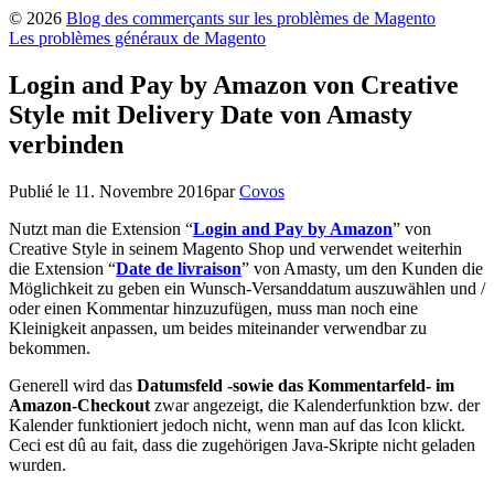
© 2026
Blog des commerçants sur les problèmes de Magento
Les problèmes généraux de Magento
Login and Pay by Amazon von Creative
Style mit Delivery Date von Amasty
verbinden
Publié le
11. Novembre 2016
par
Covos
Nutzt man die Extension
“
Login and Pay by Amazon
”
von
Creative Style in seinem Magento Shop und verwendet weiterhin
die Extension
“
Date de livraison
”
von Amasty
, um den Kunden die
Möglichkeit zu geben ein Wunsch-Versanddatum auszuwählen und /
oder einen Kommentar hinzuzufügen, muss man noch eine
Kleinigkeit anpassen, um beides miteinander verwendbar zu
bekommen.
Generell wird das
Datumsfeld -sowie das Kommentarfeld- im
Amazon-Checkout
zwar angezeigt, die Kalenderfunktion bzw. der
Kalender funktioniert jedoch nicht, wenn man auf das Icon klickt.
Ceci est dû au fait, dass die zugehörigen Java-Skripte nicht geladen
wurden.