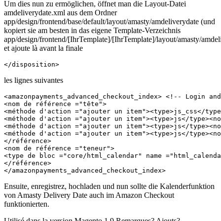
Um dies nun zu ermöglichen, öffnet man die Layout-Datei
amdeliverydate.xml aus dem Ordner
app/design/frontend/base/default/layout/amasty/amdeliverydate (und
kopiert sie am besten in das eigene Template-Verzeichnis
app/design/frontend/[IhrTemplate]/[IhrTemplate]/layout/amasty/amdel
et ajoute là avant la finale
</disposition>
les lignes suivantes
<
amazonpayments_advanced_checkout_index
> <!-- 
Login and
<nom de référence ="tête">

<méthode d'action ="ajouter un item"><type>js_css</type
<méthode d'action ="ajouter un item"><type>js</type><no
<méthode d'action ="ajouter un item"><type>js</type><no
<méthode d'action ="ajouter un item"><type>js</type><no
</référence>

<nom de référence ="teneur">

<type de bloc ="
core/html_calendar
" name ="
html_calenda
</référence>

</
amazonpayments_advanced_checkout_index
>
Ensuite, enregistrez, hochladen und nun sollte die Kalenderfunktion
von Amasty Delivery Date auch im Amazon Checkout
funktionierten.
Utilisé dans la version Magento 1.9 Remarques? Ajouts?