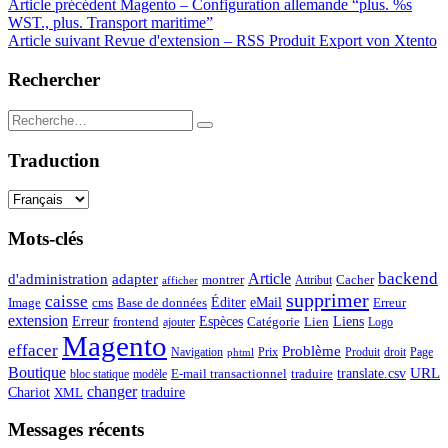
Article précédent
Magento – Configuration allemande “plus. %s
WST., plus. Transport maritime”
Article suivant
Revue d'extension – RSS Produit Export von Xtento
Rechercher
Traduction
Mots-clés
backend
Article
d'administration
adapter
montrer
Attribut
Cacher
afficher
supprimer
caisse
Éditer
eMail
Image
cms
Erreur
Base de données
extension
Espèces
Erreur
Catégorie
Lien
Liens
frontend
ajouter
Logo
Magento
effacer
Problème
Navigation
Prix
Produit
droit
Page
phtml
Boutique
URL
translate.csv
E-mail transactionnel
traduire
bloc statique
modèle
changer
Chariot
traduire
XML
Messages récents