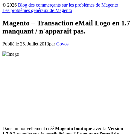
© 2026
Blog des commerçants sur les problèmes de Magento
Les problèmes généraux de Magento
Magento – Transaction eMail Logo en 1.7
manquant / n'apparaît pas.
Publié le
25. Juillet 2013
par
Covos
Dans un nouvellement créé
Magento boutique
avec la
Version
1.7.0.2
retomba sur, la possibilité que l'
Logo pour l'email de