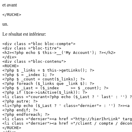
et avant
</RUCHE>
un.
Le résultat est inférieur:
<div class ="bloc bloc-compte">

<div class ="bloc-titre">

<h2><?php echo $ this->__('My Account'); ?></h2>

</div>

<div class ="bloc-contenu">

<RUCHE>

<?php $ _links = $ this->getLinks(); ?>

<?php $ = _index 1; ?>

<?php $ _count = count($_links); ?>

<?php foreach ($_links que _link $): ?>

<?php $ _Last = ($_index     >= $ _count); ?>

<?php if ($ce->isActive($_link)): ?>

<li class ="courant<?php echo ($_Last ? 
' last'
 : '') ?
<?php autre: ?>

<li<?php echo ($_Last ? 
' class=
"dernier"» : '') ?>><a 
<?php endif; ?>

<?php endforeach; ?>

<li class ="dernier"><a href ="http://hierIhrLink" targ
<li class ="dernier"><a href ="/client / compte / décon
</RUCHE>
