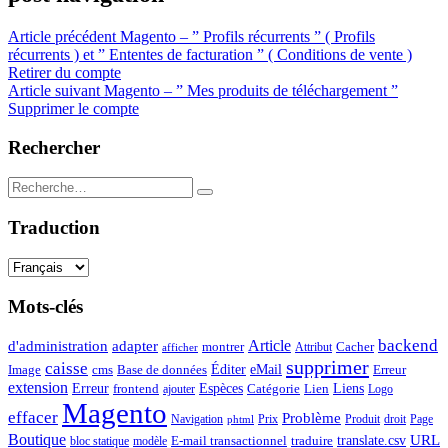
Article précédent
Magento – ” Profils récurrents ” ( Profils
récurrents ) et ” Ententes de facturation ” ( Conditions de vente )
Retirer du compte
Article suivant
Magento – ” Mes produits de téléchargement ”
Supprimer le compte
Rechercher
Traduction
Mots-clés
backend
Article
d'administration
adapter
montrer
Attribut
Cacher
afficher
supprimer
caisse
Éditer
eMail
Image
cms
Erreur
Base de données
extension
Espèces
Erreur
Catégorie
Lien
Liens
frontend
ajouter
Logo
Magento
effacer
Problème
Navigation
Prix
Produit
droit
Page
phtml
Boutique
URL
translate.csv
E-mail transactionnel
traduire
bloc statique
modèle