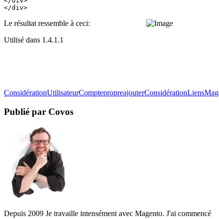
</div>

</div>
Le résultat ressemble à ceci:
Utilisé dans 1.4.1.1
Considération
Utilisateur
Compte
propre
ajouter
Considération
Liens
Mag
Publié par Covos
Depuis 2009 Je travaille intensément avec Magento. J'ai commencé