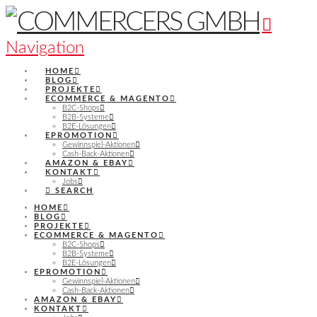
Navigation
HOME
BLOG
PROJEKTE
ECOMMERCE & MAGENTO
B2C-Shops
B2B-Systeme
B2E-Lösungen
EPROMOTION
Gewinnspiel-Aktionen
Cash-Back-Aktionen
AMAZON & EBAY
KONTAKT
Jobs
SEARCH
HOME
BLOG
PROJEKTE
ECOMMERCE & MAGENTO
B2C-Shops
B2B-Systeme
B2E-Lösungen
EPROMOTION
Gewinnspiel-Aktionen
Cash-Back-Aktionen
AMAZON & EBAY
KONTAKT