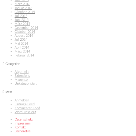
Juni 2016
März 2016
Januar 2016
Oktober 2015
Juli 2015
Juni 2015
März 2015
Dezember 2014
Oktober 2014
August 2014
Juli 2014
Mai 2014
April 2014
März 2014
Februar 2014
Categories
Allgemein
Extensions
Magento
Unkategorisiert
Meta
Anmelden
Eintrags-Feed
Kommentar-Feed
WordPress.org
Datenschutz
Impressum
Kontakt
Barrierefrei