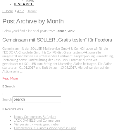
Jobs
SEARCH
Home
2017
Januar
Post Archive by Month
Below you'll find a list of all posts from
Januar, 2017
Gemeinsam mit SOLLER „Gratis testen“ für Feodora
Gemeinsam mit der SOLLER Multiservice GmbH & Co. KG haben wir für die
FEODORA Chocolade GmbH & Co. KG die „Gratis testen„-Aktionsseite
umgesetzt und bieten ein umfassendes Fulfillment. Projektplanung, -umsetzung,
-betreuung sowie Durchführung der Cash-Back-Prozesse dürfen wir
gemeinsam mit SOLLER zum Erfolg der Marketing-Aktion beitragen. Die Aktion
startete am 01.01.2017 und läuft bis zum 15.03.2017. Hierbei werden auf der
Aktionsseite …
Read More
Search
Search
Recent Posts
Neues Commercers Refugium
JACK DANIEL’S und Commercers
Viel passiert – wenig geschrieben
Commercers „eBusiness Workspace“ in Lübz