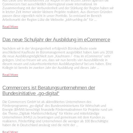
Aus Liebe und Verbundenheit zur Region In den letzten Jahren agierten die
Commercers fast ausschließlich überregional sowie international. Im
Zusammenhang mit der Verbundenheit und der Stärkung der Region haben wir
in letzter Zeit immer wieder kleinere Projekte realisiert. Aus diversen Gründen
passen diese eigentlich nicht in unser Portfolio. So entstand im Bereich
Arbeitsmarkt der Region Lübz die Webseite „jobfruehling.de“ für …
Read More
Das neue Schuljahr der Ausbildung im eCommerce
Nachdem wir in der Vergangenheit erfolgreich Bürokaufleute sowie
anschließend Kaufleute im Büromanagement ausgebildet haben, kam uns 2018
die neue Ausbildungmöglichkeit zum „Kaufmann / -frau im eCommerce“ sehr
gelegen. Und so freuen wir uns, dass wir nun bereits vier Auszubildende in
diesem neuen und zukunftsorientierten Ausbildungsberuf bei uns haben. Eine
Kollegin ist bereits im zweiten Jahr der Ausbildung und dieses Jahr …
Read More
Commercers ist Beratungsunternehmen der
Bundesinitiative „go-digital“
Die Commercers GmbH ist als akkreditiertes Unternehmen des
Förderprogramms „go-digital“ des Bundesministeriums für Wirtschaft und
Energie (BMWi) berechtigt finanzielle Fördermaßnahmen für Projekte rund um
das Thema „Digitale Markterschließung“ für Kleine und mittelständige
Unternehmen (KMU) zu beantragen und gemeinsam mit dem Kunden zu
realisieren. Förderfähig sind Unternehmen die weniger als 100 Beschäftigte
haben die in Deutschland ansässig sind die nicht der …
Read More