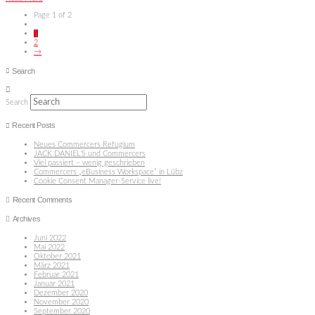
Page 1 of 2
1
2
→
Search
Search
Recent Posts
Neues Commercers Refugium
JACK DANIEL’S und Commercers
Viel passiert – wenig geschrieben
Commercers „eBusiness Workspace“ in Lübz
Cookie Consent Manager-Service live!
Recent Comments
Archives
Juni 2022
Mai 2022
Oktober 2021
März 2021
Februar 2021
Januar 2021
Dezember 2020
November 2020
September 2020