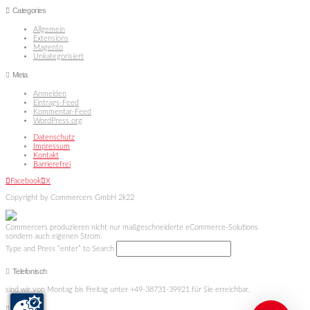
Categories
Allgemein
Extensions
Magento
Unkategorisiert
Meta
Anmelden
Eintrags-Feed
Kommentar-Feed
WordPress.org
Datenschutz
Impressum
Kontakt
Barrierefrei
Facebook
X
Copyright by Commercers GmbH 2k22
Commercers produzieren nicht nur maßgeschneiderte eCommerce-Solutions
sondern auch eigenen Strom.
Type and Press “enter” to Search
Telefonisch
sind wir von Montag bis Freitag unter +49-38731-39921 für Sie erreichbar.
Alternativ