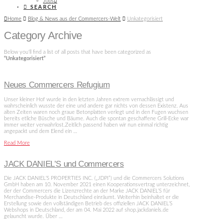
Jobs
SEARCH
Home
Blog & News aus der Commercers-Welt
Unkategorisiert
Category Archive
Below you'll find a list of all posts that have been categorized as
“Unkategorisiert”
Neues Commercers Refugium
Unser kleiner Hof wurde in den letzten Jahren extrem vernachlässigt und
wahrscheinlich wusste der eine und andere gar nichts von dessen Existenz. Aus
alten Zeiten waren noch graue Betonplatten verlegt und in den Fugen wuchsen
bereits etliche Büsche und Bäume. Auch die spontan geschaffene Grill-Ecke war
immer weiter verwahrlost.Zeitlich passend haben wir nun einmal richtig
angepackt und dem Elend ein …
Read More
JACK DANIEL’S und Commercers
Die JACK DANIEL’S PROPERTIES INC. („JDPI“) und die Commercers Solutions
GmbH haben am 10. November 2021 einen Kooperationsvertrag unterzeichnet,
der der Commercers die Lizenzrechte an der Marke JACK DANIEL’S für
Merchandise-Produkte in Deutschland einräumt. Weiterhin beinhaltet er die
Erstellung sowie den vollständigen Betrieb des offiziellen JACK DANIEL’S
Webshops in Deutschland, der am 04. Mai 2022 auf shop.jackdaniels.de
gelauncht wurde. Über …