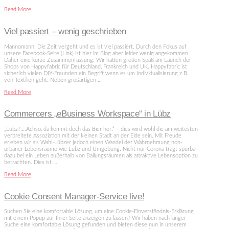
Read More
Viel passiert – wenig geschrieben
Mannomann! Die Zeit vergeht und es ist viel passiert. Durch den Fokus auf
unsere Facebook-Seite (Link) ist hier im Blog aber leider wenig angekommen.
Daher eine kurze Zusammenfassung: Wir hatten großen Spaß am Launch der
Shops von Happyfabric für Deutschland, Frankreich und UK. Happyfabric ist
sicherlich vielen DIY-Freunden ein Begriff wenn es um Individualisierung z.B.
von Textilien geht. Neben großartigen …
Read More
Commercers „eBusiness Workspace“ in Lübz
„Lübz?….Achso, da kommt doch das Bier her.“ – dies wird wohl die am weitesten
verbreitete Assoziation mit der kleinen Stadt an der Elde sein. Mit Freude
erleben wir als Wahl-Lübzer jedoch einen Wandel der Wahrnehmung non-
urbaner Lebensräume wie Lübz und Umgebung. Nicht nur Corona trägt spürbar
dazu bei ein Leben außerhalb von Ballungsräumen als attraktive Lebensoption zu
betrachten. Dies ist …
Read More
Cookie Consent Manager-Service live!
Suchen Sie eine komfortable Lösung, um eine Cookie-Einverständnis-Erklärung
mit einem Popup auf Ihrer Seite anzeigen zu lassen? Wir haben nach langer
Suche eine komfortable Lösung gefunden und bieten diese nun in unserem