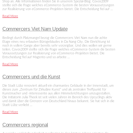
Shop an. Alle Informationen finden Sie in unserem Spezial-Blog. Covos2009
stellte sich die Frage welches eCommerce-System die besten Voraussetzungen
zur Realisierung von eCommerce-Projekten bietet. Die Entscheidung fiel auf …
Read More
Commercers Viet Nam Update
Bedingt durch Platzmangel bezog die Commercers Viet Nam nun die achte
Etage eines neu erbauten Bürogebäudes in Da Nang City. Die Einrichtung ist
noch in vollem Gange aber bereits sehr vorzeigbar. Und dies wollen wir gerne
teilen. Covos2009 stellte sich die Frage welches eCommerce-System die besten
Voraussetzungen zur Realisierung von eCommerce-Projekten bietet. Die
Entscheidung fiel auf Magento und so arbeite …
Read More
Commercers und die Kunst
Die Stadt Lübz renoviert aktuell ein charmantes Gebäude in der Innenstadt, um
dieses zum „Zentrum für Zirkuläre Kunst“ und als zentralen Treffpunkt für
Kunstmacher und -interessente aus allen Himmelsrichtungen umzugestalten.
Die Initiatorin Julia Theek ist seit vielen Jahren im Bereich des Upcyclings aktiv
und damit über die Grenzen von Deutschland hinaus bekannt. Sie hat sich in die
Stadt Lübz verliebt …
Read More
Commercers regional