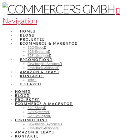
Navigation
HOME
BLOG
PROJEKTE
ECOMMERCE & MAGENTO
B2C-Shops
B2B-Systeme
B2E-Lösungen
EPROMOTION
Gewinnspiel-Aktionen
Cash-Back-Aktionen
AMAZON & EBAY
KONTAKT
Jobs
SEARCH
HOME
BLOG
PROJEKTE
ECOMMERCE & MAGENTO
B2C-Shops
B2B-Systeme
B2E-Lösungen
EPROMOTION
Gewinnspiel-Aktionen
Cash-Back-Aktionen
AMAZON & EBAY
KONTAKT