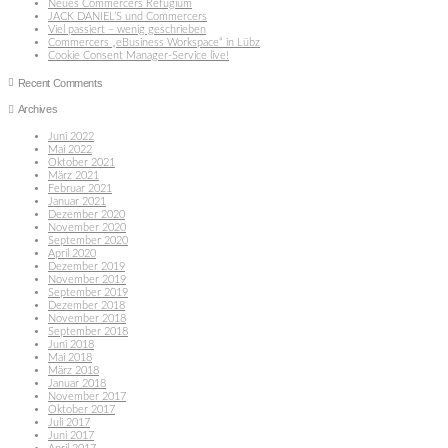
Neues Commercers Refugium
JACK DANIEL’S und Commercers
Viel passiert – wenig geschrieben
Commercers „eBusiness Workspace“ in Lübz
Cookie Consent Manager-Service live!
Recent Comments
Archives
Juni 2022
Mai 2022
Oktober 2021
März 2021
Februar 2021
Januar 2021
Dezember 2020
November 2020
September 2020
April 2020
Dezember 2019
November 2019
September 2019
Dezember 2018
November 2018
September 2018
Juni 2018
Mai 2018
März 2018
Januar 2018
November 2017
Oktober 2017
Juli 2017
Juni 2017