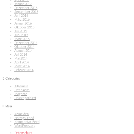
April 2017
Januar 2017
Dezember 2016
September 2016
Juni 2016
März 2016
Januar 2016
Oktober 2015
Juli 2015
Juni 2015
März 2015
Dezember 2014
Oktober 2014
August 2014
Juli 2014
Mai 2014
April 2014
März 2014
Februar 2014
Categories
Allgemein
Extensions
Magento
Unkategorisiert
Meta
Anmelden
Eintrags-Feed
Kommentar-Feed
WordPress.org
Datenschutz