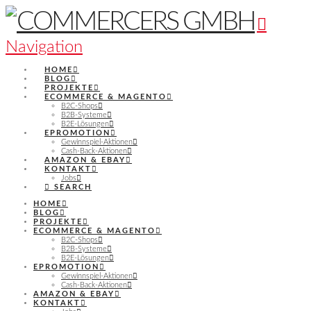
Navigation
HOME
BLOG
PROJEKTE
ECOMMERCE & MAGENTO
B2C-Shops
B2B-Systeme
B2E-Lösungen
EPROMOTION
Gewinnspiel-Aktionen
Cash-Back-Aktionen
AMAZON & EBAY
KONTAKT
Jobs
SEARCH
HOME
BLOG
PROJEKTE
ECOMMERCE & MAGENTO
B2C-Shops
B2B-Systeme
B2E-Lösungen
EPROMOTION
Gewinnspiel-Aktionen
Cash-Back-Aktionen
AMAZON & EBAY
KONTAKT