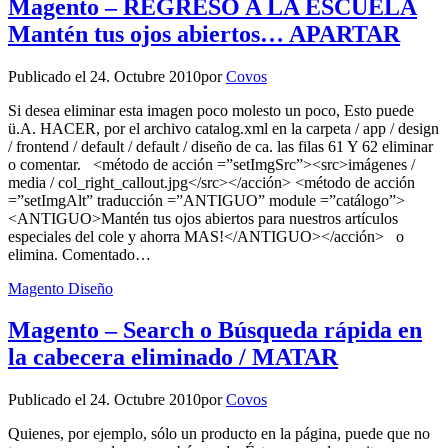
Magento – REGRESO A LA ESCUELA
Mantén tus ojos abiertos… APARTAR
Publicado el
24. Octubre 2010
por
Covos
Si desea eliminar esta imagen poco molesto un poco, Esto puede
ü.A. HACER, por el archivo catalog.xml en la carpeta / app / design
/ frontend / default / default / diseño de ca. las filas 61 Y 62 eliminar
o comentar. <método de acción =”setImgSrc”><src>imágenes /
media / col_right_callout.jpg</src></acción> <método de acción
=”setImgAlt” traducción =”ANTIGUO” module =”catálogo”>
<ANTIGUO>Mantén tus ojos abiertos para nuestros artículos
especiales del cole y ahorra MAS!</ANTIGUO></acción> o
elimina. Comentado…
Magento Diseño
Magento – Search o Búsqueda rápida en
la cabecera eliminado / MATAR
Publicado el
24. Octubre 2010
por
Covos
Quienes, por ejemplo, sólo un producto en la página, puede que no