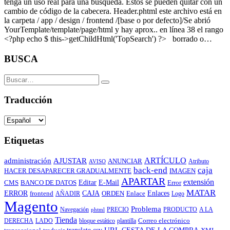
tenga un uso real para una búsqueda. Éstos se pueden quitar con un
cambio de código de la cabecera. Header.phtml este archivo está en
la carpeta / app / design / frontend /[base o por defecto]/Se abrió
YourTemplate/template/page/html y hay aprox.. en línea 38 el rango
<?php echo $ this->getChildHtml('TopSearch') ?> borrado o…
BUSCA
Traducción
Etiquetas
ARTÍCULO
administración
AJUSTAR
ANUNCIAR
Atributo
AVISO
back-end
caja
IMAGEN
HACER DESAPARECER GRADUALMENTE
APARTAR
extensión
Editar
E-Mail
CMS
Error
BANCO DE DATOS
MATAR
CAJA
ERROR
ORDEN
Enlace
Enlaces
frontend
AÑADIR
Logo
Magento
Problema
Navegación
PRECIO
PRODUCTO
A LA
phtml
Tienda
Correo electrónico
DERECHA
LADO
bloque estático
plantilla
URL
CESTA DE LA COMPRA