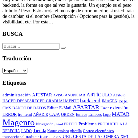
backend, la forma en que tal vez le gustaría. Un ejemplo es el peso
atributo / Peso. Esto arroja el mensaje de error anterior, si usted trata
de cambiar, si el nombre (Descripción / Opciones para la gestión), la
visibilidad, etc. Por esta…
BUSCA
Traducción
Etiquetas
ARTÍCULO
administración
AJUSTAR
ANUNCIAR
Atributo
AVISO
back-end
caja
IMAGEN
HACER DESAPARECER GRADUALMENTE
APARTAR
extensión
Editar
E-Mail
CMS
Error
BANCO DE DATOS
MATAR
CAJA
ERROR
ORDEN
Enlace
Enlaces
frontend
AÑADIR
Logo
Magento
Problema
Navegación
PRECIO
PRODUCTO
A LA
phtml
Tienda
Correo electrónico
DERECHA
LADO
bloque estático
plantilla
URL
CESTA DE LA COMPRA
translate.csv
transaccional
traducir
XML