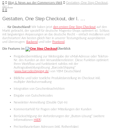
Home
Blog & News aus der Commercers-Welt
Gestatten, One Step Checkout,
der I. ...
Gestatten, One Step Checkout, der I. …
. . .
für Deutschland!
Wir haben jetzt
den ersten One Step Checkout
auf den
Markt gebracht, der speziell für deutsche Magento-Shops optimiert ist. Schluss
mit langwierigen Anpassungen an das deutsche Recht – einfach installieren und
durchstarten! Am besten gleich hier in unserer Testumgebung ausprobieren
und überzeugen:
Backend
und/oder
Frontend
.
Die Features im
Überblick
Freigabeübermittlung zur Weitergabe der eMail-Adresse oder Telefon-
Nr. des Kunden an den Versanddienstleister. Diese Funktion optimiert
Ihren Workflow und funktioniert nahtlos mit der
Auftragsabwicklungslösung „BarcodeShipping“
(
www.barcodeshipping.de
) von YBM Deutschland
Bildliche und/oder textliche Produktdarstellung im Checkout inkl.
multipler Attributverwaltung
Integration von Geschenknachrichten
Eingabe von Gutscheincodes
Newsletter-Anmeldung (Double Opt-In)
Kommentarfeld für Fragen oder Mitteilungen der Kunden
Berücksichtigung der Anforderungen der „Button-Lösung“ (weitere
Informationen
HIER
)
Frei konfigurierbare Adressen (inkl. Reihenfolge)