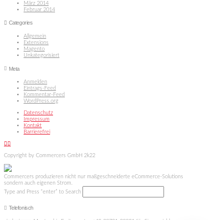
März 2014
Februar 2014
Categories
Allgemein
Extensions
Magento
Unkategorisiert
Meta
Anmelden
Eintrags-Feed
Kommentar-Feed
WordPress.org
Datenschutz
Impressum
Kontakt
Barrierefrei
Facebook
X
Copyright by Commercers GmbH 2k22
Commercers produzieren nicht nur maßgeschneiderte eCommerce-Solutions
sondern auch eigenen Strom.
Type and Press “enter” to Search
Telefonisch