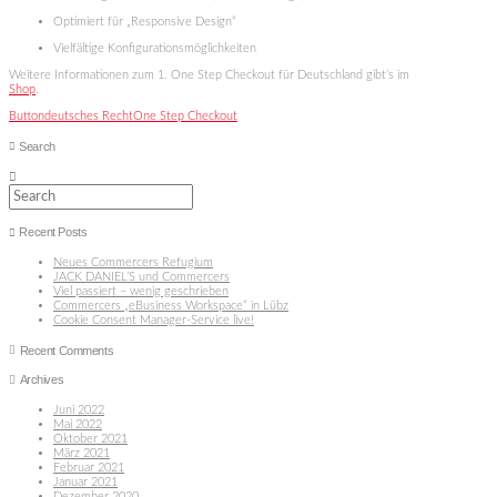
Optimiert für „Responsive Design“
Vielfältige Konfigurationsmöglichkeiten
Weitere Informationen zum 1. One Step Checkout für Deutschland gibt’s im
Shop
.
Button
deutsches Recht
One Step Checkout
Search
Search
Recent Posts
Neues Commercers Refugium
JACK DANIEL’S und Commercers
Viel passiert – wenig geschrieben
Commercers „eBusiness Workspace“ in Lübz
Cookie Consent Manager-Service live!
Recent Comments
Archives
Juni 2022
Mai 2022
Oktober 2021
März 2021
Februar 2021
Januar 2021
Dezember 2020