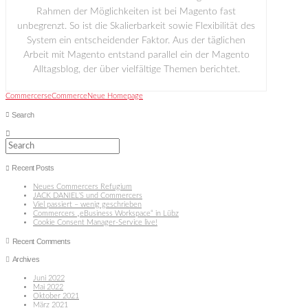
Rahmen der Möglichkeiten ist bei Magento fast
unbegrenzt. So ist die Skalierbarkeit sowie Flexibilität des
System ein entscheidender Faktor. Aus der täglichen
Arbeit mit Magento entstand parallel ein der Magento
Alltagsblog, der über vielfältige Themen berichtet.
Commercers
eCommerce
Neue Homepage
Search
Search
Recent Posts
Neues Commercers Refugium
JACK DANIEL’S und Commercers
Viel passiert – wenig geschrieben
Commercers „eBusiness Workspace“ in Lübz
Cookie Consent Manager-Service live!
Recent Comments
Archives
Juni 2022
Mai 2022
Oktober 2021
März 2021