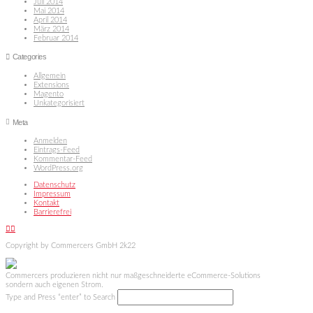
Juli 2014
Mai 2014
April 2014
März 2014
Februar 2014
Categories
Allgemein
Extensions
Magento
Unkategorisiert
Meta
Anmelden
Eintrags-Feed
Kommentar-Feed
WordPress.org
Datenschutz
Impressum
Kontakt
Barrierefrei
Facebook
X
Copyright by Commercers GmbH 2k22
Commercers produzieren nicht nur maßgeschneiderte eCommerce-Solutions
sondern auch eigenen Strom.
Type and Press “enter” to Search