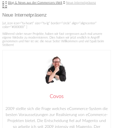
Home
Blog & News aus der Commercers-Welt
Neue Internetpräsenz
Neue Internetpräsenz
[ut_icon icon=“fa-heart“ size=“fa-lg“ border=“circle“ align=“aligncenter“
color=“#000000″ ]
Während vieler neuer Projekte, haben wir fast vergessen auch mal unsere
eigene Website zu modernisieren. Dies haben wir jetzt endlich in Angriff
genommen und hier ist sie: die neue Seite! Willkommen und viel Spaß beim
Stöbern!
Covos
2009 stellte sich die Frage welches eCommerce-System die
besten Voraussetzungen zur Realisierung von eCommerce-
Projekten bietet. Die Entscheidung fiel auf Magento und
so arbeite ich seit 2009 intensiv mit Magento. Der