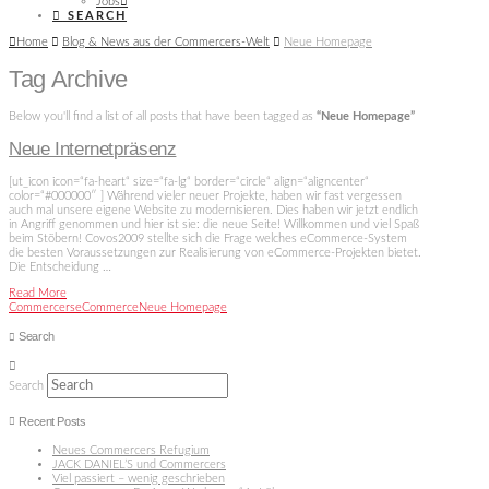
Jobs
SEARCH
Home
Blog & News aus der Commercers-Welt
Neue Homepage
Tag Archive
Below you'll find a list of all posts that have been tagged as
“Neue Homepage”
Neue Internetpräsenz
[ut_icon icon=“fa-heart“ size=“fa-lg“ border=“circle“ align=“aligncenter“
color=“#000000″ ] Während vieler neuer Projekte, haben wir fast vergessen
auch mal unsere eigene Website zu modernisieren. Dies haben wir jetzt endlich
in Angriff genommen und hier ist sie: die neue Seite! Willkommen und viel Spaß
beim Stöbern! Covos2009 stellte sich die Frage welches eCommerce-System
die besten Voraussetzungen zur Realisierung von eCommerce-Projekten bietet.
Die Entscheidung …
Read More
Commercers
eCommerce
Neue Homepage
Search
Search
Recent Posts
Neues Commercers Refugium
JACK DANIEL’S und Commercers
Viel passiert – wenig geschrieben