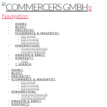
Navigation
HOME
BLOG
PROJEKTE
ECOMMERCE & MAGENTO
B2C-Shops
B2B-Systeme
B2E-Lösungen
EPROMOTION
Gewinnspiel-Aktionen
Cash-Back-Aktionen
AMAZON & EBAY
KONTAKT
Jobs
SEARCH
HOME
BLOG
PROJEKTE
ECOMMERCE & MAGENTO
B2C-Shops
B2B-Systeme
B2E-Lösungen
EPROMOTION
Gewinnspiel-Aktionen
Cash-Back-Aktionen
AMAZON & EBAY
KONTAKT