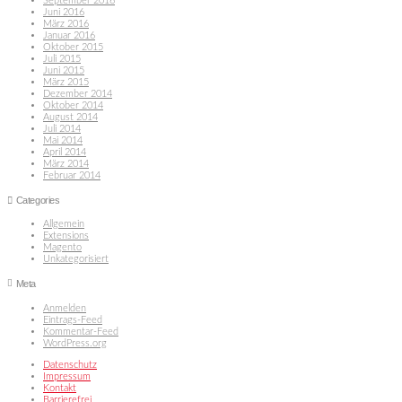
September 2016
Juni 2016
März 2016
Januar 2016
Oktober 2015
Juli 2015
Juni 2015
März 2015
Dezember 2014
Oktober 2014
August 2014
Juli 2014
Mai 2014
April 2014
März 2014
Februar 2014
Categories
Allgemein
Extensions
Magento
Unkategorisiert
Meta
Anmelden
Eintrags-Feed
Kommentar-Feed
WordPress.org
Datenschutz
Impressum
Kontakt
Barrierefrei