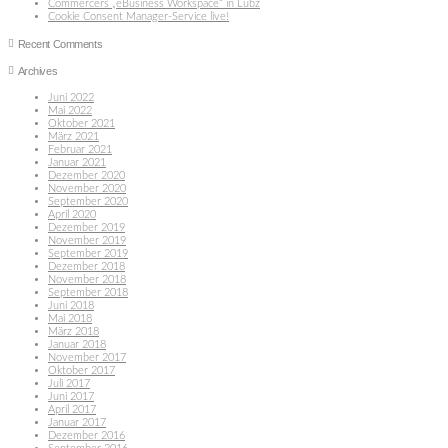
Commercers „eBusiness Workspace“ in Lübz
Cookie Consent Manager-Service live!
Recent Comments
Archives
Juni 2022
Mai 2022
Oktober 2021
März 2021
Februar 2021
Januar 2021
Dezember 2020
November 2020
September 2020
April 2020
Dezember 2019
November 2019
September 2019
Dezember 2018
November 2018
September 2018
Juni 2018
Mai 2018
März 2018
Januar 2018
November 2017
Oktober 2017
Juli 2017
Juni 2017
April 2017
Januar 2017
Dezember 2016