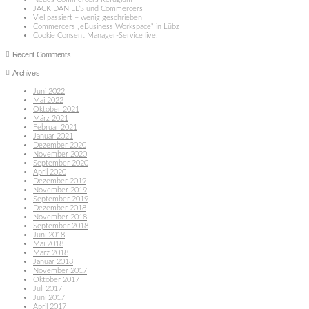
JACK DANIEL’S und Commercers
Viel passiert – wenig geschrieben
Commercers „eBusiness Workspace“ in Lübz
Cookie Consent Manager-Service live!
Recent Comments
Archives
Juni 2022
Mai 2022
Oktober 2021
März 2021
Februar 2021
Januar 2021
Dezember 2020
November 2020
September 2020
April 2020
Dezember 2019
November 2019
September 2019
Dezember 2018
November 2018
September 2018
Juni 2018
Mai 2018
März 2018
Januar 2018
November 2017
Oktober 2017
Juli 2017
Juni 2017
April 2017