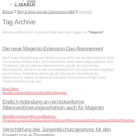
Jobs
SEARCH
Home
Blog & News aus der Commercers-Welt
Magento
Tag Archive
Below you'll find a list of all posts that have been tagged as
“Magento”
Die neue Magento-Extension Das Abonnement
Nach langer Bearbeitung und Verbesserung steht nun der Abonnement-Shop
von Hemmen Feiner Käse. Er ist besonders durch seine aufgespaltenen Abo-
Funktionen, die des eigenen Abonnements und die des Geschenke-
Abonnements, bei dem ein extra Kundenkonto für den beschenkten angelegt
werden kann. Außerdem überzeugt die Lösung der Verwaltung des
Abonnements, welche im Backend und durch den Kunden erfolgen kann.
Hierbei können Kunde und …
Read More
Abo
Abonnement
Extension
Funktion
Magento
Endlich Anbindung an rechtskonforme
Altersverifizierungsverfahren auch für Magento
Alter
Altersprüfung
Altersverifikation
e-
Zigaretten
Jugendschutz
Kundenregistrierung
Magento
postident
Schufa
sofortident
Zigaretten
Verschärfung des Jungendschutzgesetzes für den
Erwerb von e-Zigaretten