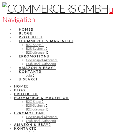
Navigation
HOME
BLOG
PROJEKTE
ECOMMERCE & MAGENTO
B2C-Shops
B2B-Systeme
B2E-Lösungen
EPROMOTION
Gewinnspiel-Aktionen
Cash-Back-Aktionen
AMAZON & EBAY
KONTAKT
Jobs
SEARCH
HOME
BLOG
PROJEKTE
ECOMMERCE & MAGENTO
B2C-Shops
B2B-Systeme
B2E-Lösungen
EPROMOTION
Gewinnspiel-Aktionen
Cash-Back-Aktionen
AMAZON & EBAY
KONTAKT