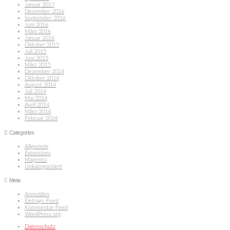
Januar 2017
Dezember 2016
September 2016
Juni 2016
März 2016
Januar 2016
Oktober 2015
Juli 2015
Juni 2015
März 2015
Dezember 2014
Oktober 2014
August 2014
Juli 2014
Mai 2014
April 2014
März 2014
Februar 2014
Categories
Allgemein
Extensions
Magento
Unkategorisiert
Meta
Anmelden
Eintrags-Feed
Kommentar-Feed
WordPress.org
Datenschutz