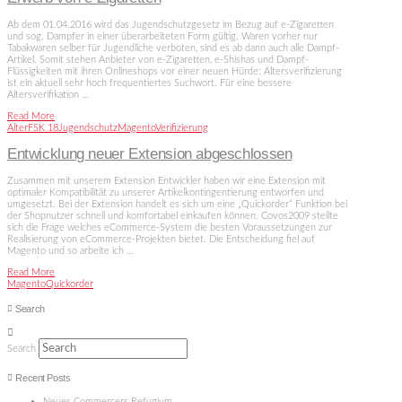
Ab dem 01.04.2016 wird das Jugendschutzgesetz im Bezug auf e-Zigaretten
und sog. Dampfer in einer überarbeiteten Form gültig. Waren vorher nur
Tabakwaren selber für Jugendliche verboten, sind es ab dann auch alle Dampf-
Artikel. Somit stehen Anbieter von e-Zigaretten, e-Shishas und Dampf-
Flüssigkeiten mit ihren Onlineshops vor einer neuen Hürde: Altersverifizierung
ist ein aktuell sehr hoch frequentiertes Suchwort. Für eine bessere
Altersverifikation …
Read More
Alter
FSK 18
Jugendschutz
Magento
Verifizierung
Entwicklung neuer Extension abgeschlossen
Zusammen mit unserem Extension Entwickler haben wir eine Extension mit
optimaler Kompatibilität zu unserer Artikelkontingentierung entworfen und
umgesetzt. Bei der Extension handelt es sich um eine „Quickorder“ Funktion bei
der Shopnutzer schnell und komfortabel einkaufen können. Covos2009 stellte
sich die Frage welches eCommerce-System die besten Voraussetzungen zur
Realisierung von eCommerce-Projekten bietet. Die Entscheidung fiel auf
Magento und so arbeite ich …
Read More
Magento
Quickorder
Search
Search
Recent Posts
Neues Commercers Refugium