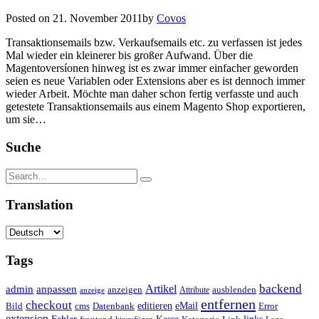
Posted on
21. November 2011
by
Covos
Transaktionsemails bzw. Verkaufsemails etc. zu verfassen ist jedes
Mal wieder ein kleinerer bis großer Aufwand. Über die
Magentoversíonen hinweg ist es zwar immer einfacher geworden
seien es neue Variablen oder Extensions aber es ist dennoch immer
wieder Arbeit. Möchte man daher schon fertig verfasste und auch
getestete Transaktionsemails aus einem Magento Shop exportieren,
um sie…
Suche
Translation
Tags
backend
Artikel
admin
anpassen
anzeigen
Attribute
ausblenden
anzeige
entfernen
checkout
editieren
eMail
Bild
cms
Error
Datenbank
extension
Kasse