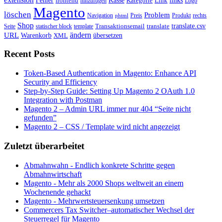
Fehler
Kategorie
Link
links
frontend
hinzufügen
Logo
Magento
löschen
Problem
Navigation
Preis
Produkt
rechts
phtml
Shop
translate.csv
Transaktionsemail
translate
Seite
statischer block
template
ändern
URL
Warenkorb
übersetzen
XML
Recent Posts
Token-Based Authentication in Magento: Enhance API
Security and Efficiency
Step-by-Step Guide: Setting Up Magento 2 OAuth 1.0
Integration with Postman
Magento 2 – Admin URL immer nur 404 “Seite nicht
gefunden”
Magento 2 – CSS / Template wird nicht angezeigt
Zuletzt überarbeitet
Abmahnwahn - Endlich konkrete Schritte gegen
Abmahnwirtschaft
Magento - Mehr als 2000 Shops weltweit an einem
Wochenende gehackt
Magento - Mehrwertsteuersenkung umsetzen
Commercers Tax Switcher–automatischer Wechsel der
Steuerregel für Magento