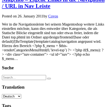
/ URL in Nav Leiste
Posted on
26. January 2011
by
Covos
Wer in die Navigationsleiste bei seinem Magentoshop weitere Links
einstellen möchste, kann dies entweder über Kategorien, die als
Statische Blöcke eingestellt sind tun oder etwas freier, indem die
Datei top.phtml im Ordner app/design/frontend/[base oder
default]/[IhrTemplate]/template/catalog/navigation angepasst wird.
Hierzu den Bereich <?php $_menu = $this-
>renderCategoriesMenuHtml(0,’level-top’) ?> <?php if($_menu): ?
> <div class=”nav-container”> <ul id=”nav”> <?php echo
$_menu…
Suche
Translation
Tags