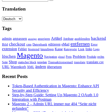
Translation
Tags
backend
Artikel
admin
anpassen
anzeigen
Attribute
ausblenden
anzeige
entfernen
checkout
editieren
eMail
Bild
cms
Error
Datenbank
extension
Kasse
Fehler
Kategorie
Link
links
frontend
hinzufügen
Logo
Magento
löschen
Problem
Navigation
Preis
Produkt
rechts
phtml
Shop
translate.csv
Transaktionsemail
translate
Seite
statischer block
template
ändern
URL
Warenkorb
übersetzen
XML
Recent Posts
Token-Based Authentication in Magento: Enhance API
Security and Efficiency
Step-by-Step Guide: Setting Up Magento 2 OAuth 1.0
Integration with Postman
Magento 2 – Admin URL immer nur 404 “Seite nicht
gefunden”