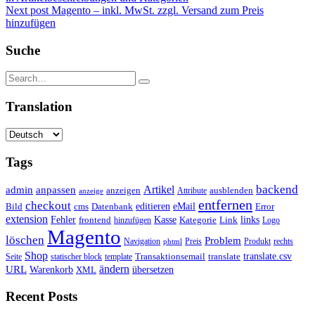
Next post
Magento – inkl. MwSt. zzgl. Versand zum Preis
hinzufügen
Suche
Translation
Tags
backend
Artikel
admin
anpassen
anzeigen
Attribute
ausblenden
anzeige
entfernen
checkout
editieren
eMail
Bild
cms
Error
Datenbank
extension
Kasse
Fehler
Kategorie
Link
links
frontend
hinzufügen
Logo
Magento
löschen
Problem
Navigation
Preis
Produkt
rechts
phtml
Shop
translate.csv
Transaktionsemail
translate
Seite
statischer block
template
ändern
URL
Warenkorb
übersetzen
XML
Recent Posts