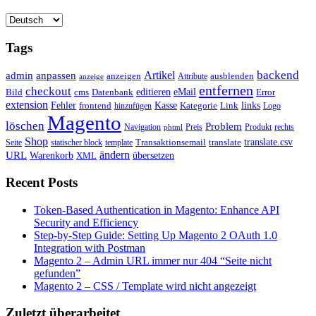
Tags
backend
Artikel
admin
anpassen
anzeigen
Attribute
ausblenden
anzeige
entfernen
checkout
editieren
eMail
Bild
cms
Error
Datenbank
extension
Kasse
Fehler
Kategorie
Link
links
frontend
hinzufügen
Logo
Magento
löschen
Problem
Navigation
Preis
Produkt
rechts
phtml
Shop
translate.csv
Transaktionsemail
translate
Seite
statischer block
template
ändern
URL
Warenkorb
übersetzen
XML
Recent Posts
Token-Based Authentication in Magento: Enhance API
Security and Efficiency
Step-by-Step Guide: Setting Up Magento 2 OAuth 1.0
Integration with Postman
Magento 2 – Admin URL immer nur 404 “Seite nicht
gefunden”
Magento 2 – CSS / Template wird nicht angezeigt
Zuletzt überarbeitet