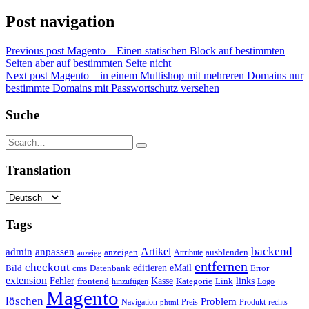
Post navigation
Previous post
Magento – Einen statischen Block auf bestimmten
Seiten aber auf bestimmten Seite nicht
Next post
Magento – in einem Multishop mit mehreren Domains nur
bestimmte Domains mit Passwortschutz versehen
Suche
Translation
Tags
backend
Artikel
admin
anpassen
anzeigen
Attribute
ausblenden
anzeige
entfernen
checkout
editieren
eMail
Bild
cms
Error
Datenbank
extension
Kasse
Fehler
Kategorie
Link
links
frontend
hinzufügen
Logo
Magento
löschen
Problem
Navigation
Preis
Produkt
rechts
phtml