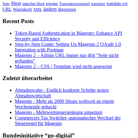
Shop
translate.csv
Transaktionsemail
translate
Seite
statischer block
template
ändern
URL
Warenkorb
übersetzen
XML
Recent Posts
Token-Based Authentication in Magento: Enhance API
Security and Efficiency
Step-by-Step Guide: Setting Up Magento 2 OAuth 1.0
Integration with Postman
Magento 2 – Admin URL immer nur 404 “Seite nicht
gefunden”
Magento 2 – CSS / Template wird nicht angezeigt
Zuletzt überarbeitet
Abmahnwahn - Endlich konkrete Schritte gegen
Abmahnwirtschaft
Magento - Mehr als 2000 Shops weltweit an einem
Wochenende gehackt
Magento - Mehrwertsteuersenkung umsetzen
Commercers Tax Switcher–automatischer Wechsel der
Steuerregel für Magento
Bundesinitiative “go-digital”