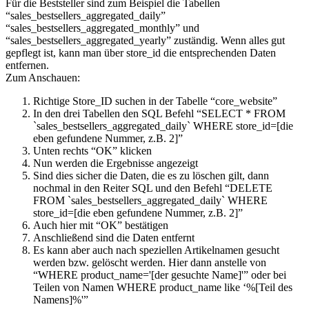
Für die Beststeller sind zum Beispiel die Tabellen
“sales_bestsellers_aggregated_daily”
“sales_bestsellers_aggregated_monthly” und
“sales_bestsellers_aggregated_yearly” zuständig. Wenn alles gut
gepflegt ist, kann man über store_id die entsprechenden Daten
entfernen.
Zum Anschauen:
Richtige Store_ID suchen in der Tabelle “core_website”
In den drei Tabellen den SQL Befehl “SELECT * FROM
`sales_bestsellers_aggregated_daily` WHERE store_id=[die
eben gefundene Nummer, z.B. 2]”
Unten rechts “OK” klicken
Nun werden die Ergebnisse angezeigt
Sind dies sicher die Daten, die es zu löschen gilt, dann
nochmal in den Reiter SQL und den Befehl “DELETE
FROM `sales_bestsellers_aggregated_daily` WHERE
store_id=[die eben gefundene Nummer, z.B. 2]”
Auch hier mit “OK” bestätigen
Anschließend sind die Daten entfernt
Es kann aber auch nach speziellen Artikelnamen gesucht
werden bzw. gelöscht werden. Hier dann anstelle von
“WHERE product_name='[der gesuchte Name]'” oder bei
Teilen von Namen WHERE product_name like ‘%[Teil des
Namens]%'”