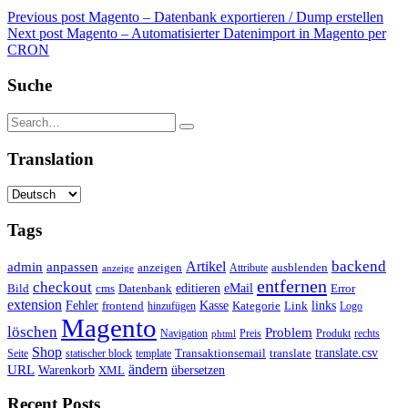
Previous post
Magento – Datenbank exportieren / Dump erstellen
Next post
Magento – Automatisierter Datenimport in Magento per
CRON
Suche
Translation
Tags
backend
Artikel
admin
anpassen
anzeigen
Attribute
ausblenden
anzeige
entfernen
checkout
editieren
eMail
Bild
cms
Error
Datenbank
extension
Kasse
Fehler
Kategorie
Link
links
frontend
hinzufügen
Logo
Magento
löschen
Problem
Navigation
Preis
Produkt
rechts
phtml
Shop
translate.csv
Transaktionsemail
translate
Seite
statischer block
template
ändern
URL
Warenkorb
übersetzen
XML
Recent Posts