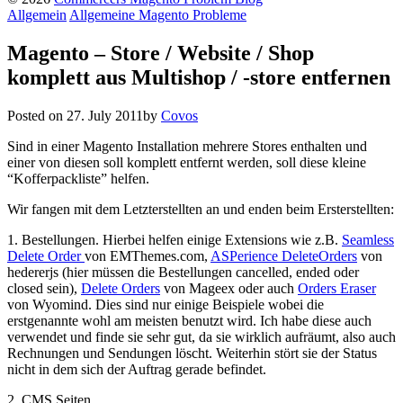
Allgemein
Allgemeine Magento Probleme
Magento – Store / Website / Shop
komplett aus Multishop / -store entfernen
Posted on
27. July 2011
by
Covos
Sind in einer Magento Installation mehrere Stores enthalten und
einer von diesen soll komplett entfernt werden, soll diese kleine
“Kofferpackliste” helfen.
Wir fangen mit dem Letzterstellten an und enden beim Ersterstellten:
1. Bestellungen. Hierbei helfen einige Extensions wie z.B.
Seamless
Delete Order
von EMThemes.com,
ASPerience DeleteOrders
von
hedererjs (hier müssen die Bestellungen cancelled, ended oder
closed sein),
Delete Orders
von Mageex oder auch
Orders Eraser
von Wyomind. Dies sind nur einige Beispiele wobei die
erstgenannte wohl am meisten benutzt wird. Ich habe diese auch
verwendet und finde sie sehr gut, da sie wirklich aufräumt, also auch
Rechnungen und Sendungen löscht. Weiterhin stört sie der Status
nicht in dem sich der Auftrag gerade befindet.
2. CMS Seiten