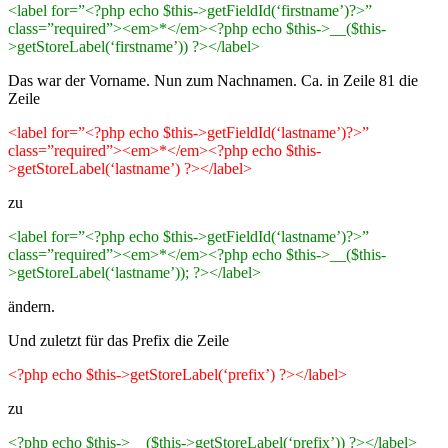
<label for=”<?php echo $this->getFieldId(‘firstname’)?>”
class=”required”><em>*</em><?php echo $this->__($this-
>getStoreLabel(‘firstname’)) ?></label>
Das war der Vorname. Nun zum Nachnamen. Ca. in Zeile 81 die
Zeile
<label for=”<?php echo $this->getFieldId(‘lastname’)?>”
class=”required”><em>*</em><?php echo $this-
>getStoreLabel(‘lastname’) ?></label>
zu
<label for=”<?php echo $this->getFieldId(‘lastname’)?>”
class=”required”><em>*</em><?php echo $this->__($this-
>getStoreLabel(‘lastname’)); ?></label>
ändern.
Und zuletzt für das Prefix die Zeile
<?php echo $this->getStoreLabel(‘prefix’) ?></label>
zu
<?php echo $this->__($this->getStoreLabel(‘prefix’)) ?></label>