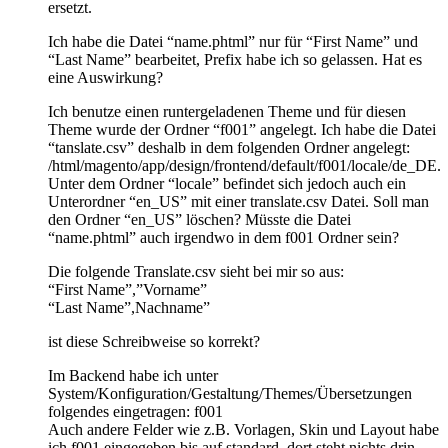
ersetzt.
Ich habe die Datei “name.phtml” nur für “First Name” und
“Last Name” bearbeitet, Prefix habe ich so gelassen. Hat es
eine Auswirkung?
Ich benutze einen runtergeladenen Theme und für diesen
Theme wurde der Ordner “f001” angelegt. Ich habe die Datei
“tanslate.csv” deshalb in dem folgenden Ordner angelegt:
/html/magento/app/design/frontend/default/f001/locale/de_DE.
Unter dem Ordner “locale” befindet sich jedoch auch ein
Unterordner “en_US” mit einer translate.csv Datei. Soll man
den Ordner “en_US” löschen? Müsste die Datei
“name.phtml” auch irgendwo in dem f001 Ordner sein?
Die folgende Translate.csv sieht bei mir so aus:
“First Name”,”Vorname”
“Last Name”,Nachname”
ist diese Schreibweise so korrekt?
Im Backend habe ich unter
System/Konfiguration/Gestaltung/Themes/Übersetzungen
folgendes eingetragen: f001
Auch andere Felder wie z.B. Vorlagen, Skin und Layout habe
ich f001 eingegeben bis auf standard, dort steht nichts drin.