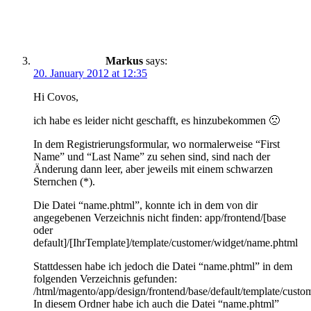
Markus
says:
20. January 2012 at 12:35
Hi Covos,
ich habe es leider nicht geschafft, es hinzubekommen 🙁
In dem Registrierungsformular, wo normalerweise “First
Name” und “Last Name” zu sehen sind, sind nach der
Änderung dann leer, aber jeweils mit einem schwarzen
Sternchen (*).
Die Datei “name.phtml”, konnte ich in dem von dir
angegebenen Verzeichnis nicht finden: app/frontend/[base
oder
default]/[IhrTemplate]/template/customer/widget/name.phtml
Stattdessen habe ich jedoch die Datei “name.phtml” in dem
folgenden Verzeichnis gefunden:
/html/magento/app/design/frontend/base/default/template/cust
In diesem Ordner habe ich auch die Datei “name.phtml”