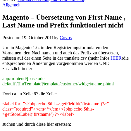
Allgemein
Magento – Übersetzung von First Name ,
Last Name und Prefix funktioniert nicht
Posted on
19. October 2011
by
Covos
Um in Magento 1.6. in den Registrierungsformularen den
Vornamen, den Nachnamen und auch das Prefix zu übersetzen,
müssen auf der einen Seite in der translate.csv (mehr Infos
HIER
)
die
entsprechenden Änderungen vorgenommen werden UND
zusätzlich in der
app/frontend/[base oder
default]/[IhrTemplate]/template/customer/widget/name.phtml
Dort ca. in Zeile
67 die Zeile:
<label for=”<?php echo $this->getFieldId(‘firstname’)?>”
class=”required”><em>*</em><?php echo $this-
>getStoreLabel(‘firstname’) ?></label>
suchen und durch diese hier ersetzen: