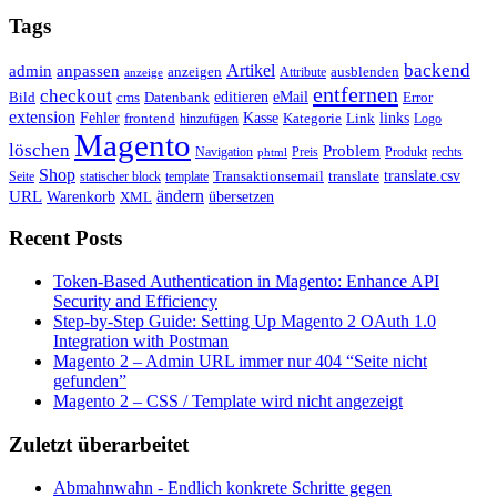
Tags
backend
Artikel
admin
anpassen
anzeigen
Attribute
ausblenden
anzeige
entfernen
checkout
editieren
eMail
Bild
cms
Error
Datenbank
extension
Kasse
Fehler
Kategorie
Link
links
frontend
hinzufügen
Logo
Magento
löschen
Problem
Navigation
Preis
Produkt
rechts
phtml
Shop
translate.csv
Transaktionsemail
translate
Seite
statischer block
template
ändern
URL
Warenkorb
übersetzen
XML
Recent Posts
Token-Based Authentication in Magento: Enhance API
Security and Efficiency
Step-by-Step Guide: Setting Up Magento 2 OAuth 1.0
Integration with Postman
Magento 2 – Admin URL immer nur 404 “Seite nicht
gefunden”
Magento 2 – CSS / Template wird nicht angezeigt
Zuletzt überarbeitet
Abmahnwahn - Endlich konkrete Schritte gegen