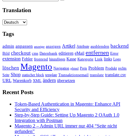
Translation
Tags
backend
Artikel
admin
anpassen
anzeigen
Attribute
ausblenden
anzeige
entfernen
checkout
editieren
eMail
Bild
cms
Error
Datenbank
extension
Kasse
Fehler
Kategorie
Link
links
frontend
hinzufügen
Logo
Magento
löschen
Problem
Navigation
Preis
Produkt
rechts
phtml
Shop
translate.csv
Transaktionsemail
translate
Seite
statischer block
template
ändern
URL
Warenkorb
übersetzen
XML
Recent Posts
Token-Based Authentication in Magento: Enhance API
Security and Efficiency
Step-by-Step Guide: Setting Up Magento 2 OAuth 1.0
Integration with Postman
Magento 2 – Admin URL immer nur 404 “Seite nicht
gefunden”