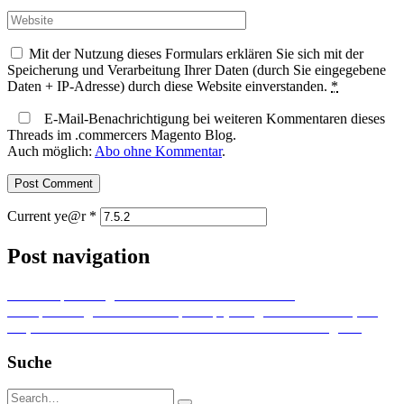
Mit der Nutzung dieses Formulars erklären Sie sich mit der
Speicherung und Verarbeitung Ihrer Daten (durch Sie eingegebene
Daten + IP-Adresse) durch diese Website einverstanden.
*
E-Mail-Benachrichtigung bei weiteren Kommentaren dieses
Threads im .commercers Magento Blog.
Auch möglich:
Abo ohne Kommentar
.
Current ye@r
*
Post navigation
Previous post
Magento 2.4.2 installieren über SSH
Next post
Magento – One-Stop-Shop (OSS), der 01.07.2021, die
EU, die Mehrwertsteuer und eine neue Extension für Magento
Suche