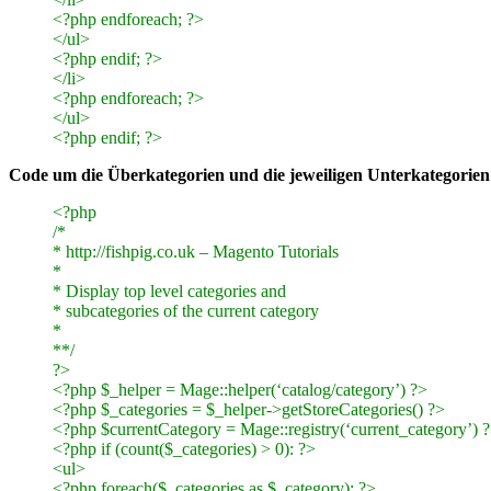
<?php endforeach; ?>
</ul>
<?php endif; ?>
</li>
<?php endforeach; ?>
</ul>
<?php endif; ?>
Code um die Überkategorien und die jeweiligen Unterkategorien 
<?php
/*
* http://fishpig.co.uk – Magento Tutorials
*
* Display top level categories and
* subcategories of the current category
*
**/
?>
<?php $_helper = Mage::helper(‘catalog/category’) ?>
<?php $_categories = $_helper->getStoreCategories() ?>
<?php $currentCategory = Mage::registry(‘current_category’) 
<?php if (count($_categories) > 0): ?>
<ul>
<?php foreach($_categories as $_category): ?>