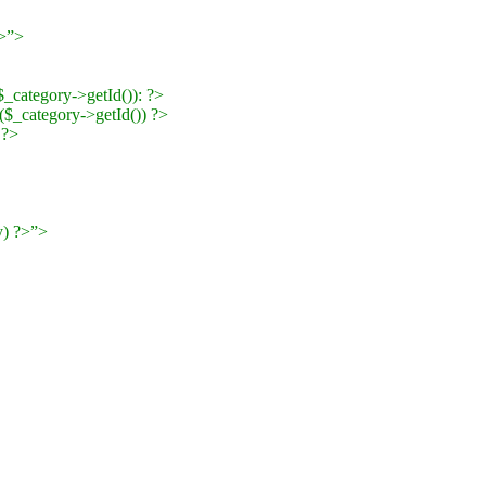
?>”>
_category->getId()): ?>
($_category->getId()) ?>
 ?>
y) ?>”>