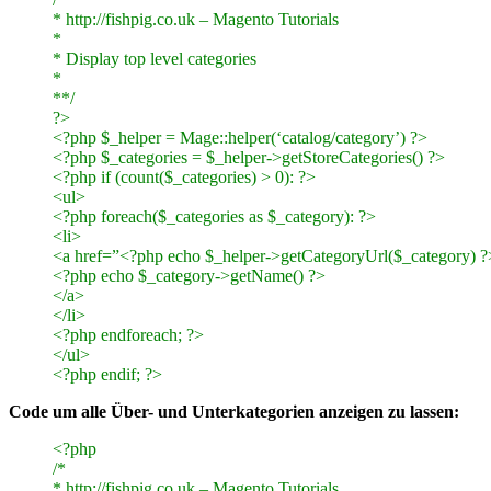
* http://fishpig.co.uk – Magento Tutorials
*
* Display top level categories
*
**/
?>
<?php $_helper = Mage::helper(‘catalog/category’) ?>
<?php $_categories = $_helper->getStoreCategories() ?>
<?php if (count($_categories) > 0): ?>
<ul>
<?php foreach($_categories as $_category): ?>
<li>
<a href=”<?php echo $_helper->getCategoryUrl($_category) 
<?php echo $_category->getName() ?>
</a>
</li>
<?php endforeach; ?>
</ul>
<?php endif; ?>
Code um alle Über- und Unterkategorien anzeigen zu lassen:
<?php
/*
* http://fishpig.co.uk – Magento Tutorials