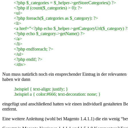
<?php $_categories = $_helper->getStoreCategories() ?>
<?php if (count($_categories) > 0): ?>
<ul>
<?php foreach($_categories as $_category): ?>
<li>
<a href=”<?php echo $_helper->getCategoryUrl($_category) 
<?php echo $_category->getName() ?>
</a>
</li>
<?php endforeach; ?>
</ul>
<?php endif; ?>
</div>
Nun muss natürlich noch ein ensprechender Eintrag in der relevante
haben wir dann
.beispiel { text-align: justify; }
.beispiel a { color:#666; text-decoration: none; }
eingefügt und anschließend hatten wir einen individuell gestalteten B
entfernt.
Eine weitere Anleitung (wohl bei Magento 1.4.1.1) die ein wenig “bes