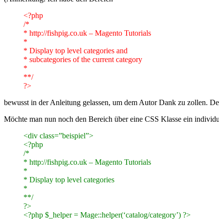
<?php
/*
* http://fishpig.co.uk – Magento Tutorials
*
* Display top level categories and
* subcategories of the current category
*
**/
?>
bewusst in der Anleitung gelassen, um dem Autor Dank zu zollen. Der
Möchte man nun noch den Bereich über eine CSS Klasse ein individu
<div class=”beispiel”>
<?php
/*
* http://fishpig.co.uk – Magento Tutorials
*
* Display top level categories
*
**/
?>
<?php $_helper = Mage::helper(‘catalog/category’) ?>