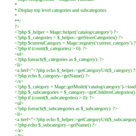
*
* Display top level categories and subcategories
*
**/
?>
<?php $_helper = Mage::helper(‘catalog/category’) ?>
<?php $_categories = $_helper->getStoreCategories() ?>
<?php $currentCategory = Mage::registry(‘current_category’) 
<?php if (count($_categories) > 0): ?>
<ul>
<?php foreach($_categories as $_category): ?>
<li>
<a href=”<?php echo $_helper->getCategoryUrl($_category) 
<?php echo $_category->getName() ?>
</a>
<?php $_category = Mage::getModel(‘catalog/category’)->load
<?php $_subcategories = $_category->getChildrenCategories()
<?php if (count($_subcategories) > 0): ?>
<ul>
<?php foreach($_subcategories as $_subcategory): ?>
<li>
<a href=”<?php echo $_helper->getCategoryUrl($_subcategor
<?php echo $_subcategory->getName() ?>
</a>
</li>