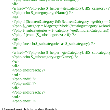
<li>
<a href=”<?php echo $_helper->getCategoryUrl($_category) 
<?php echo $_category->getName() ?>
</a>
<?php if ($currentCategory && $currentCategory->getId() == $
<?php $_category = Mage::getModel(‘catalog/category’)->load
<?php $_subcategories = $_category->getChildrenCategories()
<?php if (count($_subcategories) > 0): ?>
<ul>
<?php foreach($_subcategories as $_subcategory): ?>
<li>
<a href=”<?php echo $_helper->getCategoryUrl($_subcategor
<?php echo $_subcategory->getName() ?>
</a>
</li>
<?php endforeach; ?>
</ul>
<?php endif; ?>
<?php endif; ?>
</li>
<?php endforeach; ?>
</ul>
<?php endif; ?>
(Anmerkung: Ich habe den Bereich