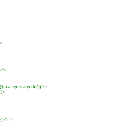
?>
?>”>
($_category->getId()) ?>
 ?>
y) ?>”>