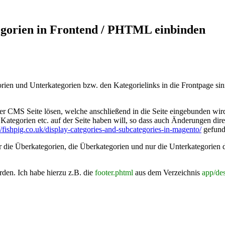
egorien in Frontend / PHTML einbinden
n und Unterkategorien bzw. den Kategorielinks in die Frontpage sinnvo
ner CMS Seite lösen, welche anschließend in die Seite eingebunden wi
 Kategorien etc. auf der Seite haben will, so dass auch Änderungen 
//fishpig.co.uk/display-categories-and-subcategories-in-magento/
gefund
r die Überkategorien, die Überkategorien und nur die Unterkategorien 
den. Ich habe hierzu z.B. die
footer.phtml
aus dem Verzeichnis
app/des