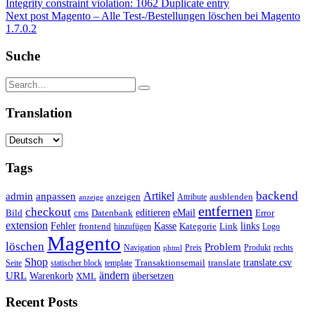
Integrity constraint violation: 1062 Duplicate entry
Next post
Magento – Alle Test-/Bestellungen löschen bei Magento
1.7.0.2
Suche
Translation
Tags
backend
Artikel
admin
anpassen
anzeigen
Attribute
ausblenden
anzeige
entfernen
checkout
editieren
eMail
Bild
cms
Error
Datenbank
extension
Kasse
Fehler
Kategorie
Link
links
frontend
hinzufügen
Logo
Magento
löschen
Problem
Navigation
Preis
Produkt
rechts
phtml
Shop
translate.csv
Transaktionsemail
translate
Seite
statischer block
template
ändern
URL
Warenkorb
übersetzen
XML
Recent Posts