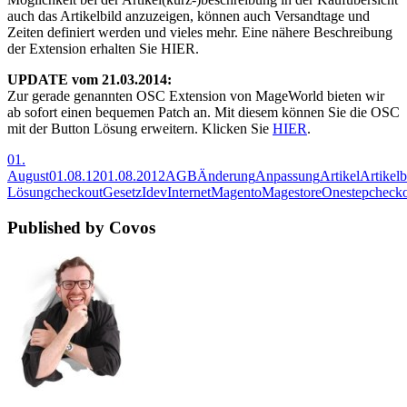
auch das Artikelbild anzuzeigen, können auch Versandtage und
Zeiten definiert werden und vieles mehr. Eine nähere Beschreibung
der Extension erhalten Sie HIER.
UPDATE vom 21.03.2014:
Zur gerade genannten OSC Extension von MageWorld bieten wir
ab sofort einen bequemen Patch an. Mit diesem können Sie die OSC
mit der Button Lösung erweitern. Klicken Sie
HIER
.
01.
August
01.08.12
01.08.2012
AGB
Änderung
Anpassung
Artikel
Artikel
Lösung
checkout
Gesetz
Idev
Internet
Magento
Magestore
Onestepcheck
Published by Covos