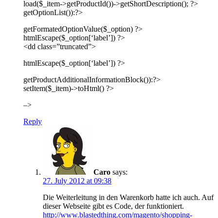
load($_item->getProductId())->getShortDescription(); ?>
getOptionList()):?>
getFormatedOptionValue($_option) ?>
htmlEscape($_option[‘label’]) ?>
<dd class=”truncated”>
htmlEscape($_option[‘label’]) ?>
getProductAdditionalInformationBlock()):?>
setItem($_item)->toHtml() ?>
–>
Reply
Caro
says:
27. July 2012 at 09:38
Die Weiterleitung in den Warenkorb hatte ich auch. Auf
dieser Webseite gibt es Code, der funktioniert.
http://www.blastedthing.com/magento/shopping-