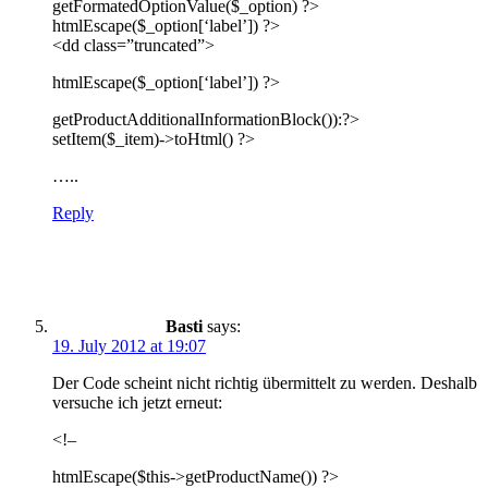
getFormatedOptionValue($_option) ?>
htmlEscape($_option[‘label’]) ?>
<dd class=”truncated”>
htmlEscape($_option[‘label’]) ?>
getProductAdditionalInformationBlock()):?>
setItem($_item)->toHtml() ?>
…..
Reply
Basti
says:
19. July 2012 at 19:07
Der Code scheint nicht richtig übermittelt zu werden. Deshalb
versuche ich jetzt erneut:
<!–
htmlEscape($this->getProductName()) ?>