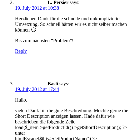
L. Persier
says:
19. July 2012 at 10:38
Herzlichen Dank für die schnelle und unkomplizierte
Umsetzung. So schnell hätten wir es nicht selber machen
können 🙂
Bis zum nächsten “Problem”!
Reply
Basti
says:
19. July 2012 at 17:44
Hallo,
vielen Dank für die gute Beschreibung. Möchte gerne die
Short Description anzeigen lassen. Hade dafür wie
beschrieben die folgende Zeile
load($_item->getProductId())->getShortDescription(); ?>
unter
htmlEscape($this->getProductName()) ?>