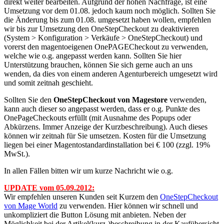
direkt weiter bearbeiten. Aufgrund der hohen Nachfrage, ist eine
Umsetzung vor dem 01.08. jedoch kaum noch möglich. Sollten Sie
die Änderung bis zum 01.08. umgesetzt haben wollen, empfehlen
wir bis zur Umsetzung den OneStepCheckout zu deaktivieren
(System > Konfiguration > Verkäufe > OneStepCheckout) und
vorerst den magentoeigenen OnePAGECheckout zu verwenden,
welche wie o.g. angepasst werden kann. Sollten Sie hier
Unterstützung brauchen, können Sie sich gerne auch an uns
wenden, da dies von einem anderen Agenturbereich umgesetzt wird
und somit zeitnah geschieht.
Sollten Sie den
OneStepCheckout von Magestore
verwenden,
kann auch dieser so angepasst werden, dass er o.g. Punkte des
OnePageCheckouts erfüllt (mit Ausnahme des Popups oder
Abkürzens. Immer Anzeige der Kurzbeschreibung). Auch dieses
können wir zeitnah für Sie umsetzen. Kosten für die Umsetzung
liegen bei einer Magentostandardinstallation bei € 100 (zzgl. 19%
MwSt.).
In allen Fällen bitten wir um kurze Nachricht wie o.g.
UPDATE vom 05.09.2012:
Wir empfehlen unseren Kunden seit Kurzem den
OneStepCheckout
von Mage World
zu verwenden. Hier können wir schnell und
unkompliziert die Button Lösung mit anbieten. Neben der
Möglichkeit bei der Artikel(kurz-)beschreibung in der Kaufübersicht