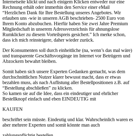
Internetseite klickt und nach einigem Klicken entweder nur eine
Rechnung erhält oder immerhin den Service einer eMail
“Herzlichen Dank für Ihre Bestellung unseres Angebotes. Wir
erlauben uns -wie in unseren AGB beschrieben- 2500 Euro von
Ihrem Konto abzubuchen. Hierfür haben Sie zwei Jahre Premium
Mitgliedschaft in unserem Adressverzeichnis
für ahnungslose
Rumklicker zu diesem Vorteilspreis gesichert.” Ich merke schon,
dass ich mich reinsteigere, daher wieder zurück.
Der Konsumenten soll durch einheitliche (na, wenn’s das mal wäre)
und transparente Geschäftsvorgänge im Internet vor Betrügern und
Abzockern bewahrt bleiben.
Somit haben sich unsere Experten Gedanken gemacht, was dem
durchschnittlichen Nutzer klarer bewusst macht, dass er etwas
bezahlen muss, als nach Auflistung aller Bestellpositionen z.B. auf
“Bestellung abschließen” zu klicken.
So kamen sie auf die Idee, dass ein eindeutiger und ehrlicher
Bestellknopf einfach und eben EINDEUTIG mit
KAUFEN
beschriftet sein müsste. Eindeutig und klar. Wahrscheinlich waren es
aber mehrere Experten und somit könnte man auch
zahlungspflichtig bestellen