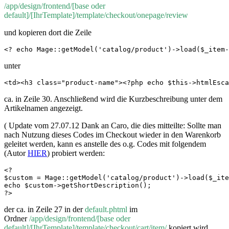
/app/design/frontend/[base oder
default]/[IhrTemplate]/template/checkout/onepage/review
und kopieren dort die Zeile
<? echo Mage::getModel('catalog/product')->load($_item
unter
<td><h3 class="product-name"><?php echo $this->htmlEsca
ca. in Zeile 30. Anschließend wird die Kurzbeschreibung unter dem
Artikelnamen angezeigt.
( Update vom 27.07.12 Dank an Caro, die dies mitteilte: Sollte man
nach Nutzung dieses Codes im Checkout wieder in den Warenkorb
geleitet werden, kann es anstelle des o.g. Codes mit folgendem
(Autor
HIER
) probiert werden:
<?

$custom = Mage::getModel('catalog/product')->load($_ite
echo $custom->getShortDescription();

?>
der ca. in Zeile 27 in der
default.phtml
im
Ordner
/app/design/frontend/[base oder
default]/[IhrTemplate]/template/checkout/cart/item/
kopiert wird.