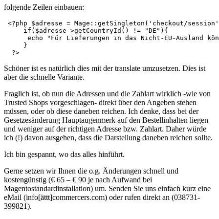
folgende Zeilen einbauen:
 <?php $adresse = Mage::getSingleton('checkout/session'
     if($adresse->getCountryId() != "DE"){

      echo "Für Lieferungen in das Nicht-EU-Ausland kön
     }

  ?>
Schöner ist es natürlich dies mit der translate umzusetzen. Dies ist
aber die schnelle Variante.
Fraglich ist, ob nun die Adressen und die Zahlart wirklich -wie von
Trusted Shops vorgeschlagen- direkt über den Angeben stehen
müssen, oder ob diese daneben reichen. Ich denke, dass bei der
Gesetzesänderung Hauptaugenmerk auf den Bestellinhalten liegen
und weniger auf der richtigen Adresse bzw. Zahlart. Daher würde
ich (!) davon ausgehen, dass die Darstellung daneben reichen sollte.
Ich bin gespannt, wo das alles hinführt.
Gerne setzen wir Ihnen die o.g. Änderungen schnell und
kostengünstig (€ 65 – € 90 je nach Aufwand bei
Magentostandardinstallation) um. Senden Sie uns einfach kurz eine
eMail (info[ättt]commercers.com) oder rufen direkt an (038731-
399821).