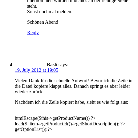
übernommen wurden und alles an der richtige Stelle
steht.
Sonst nochmal melden.
Schönen Abend
Reply
Basti
says:
19. July 2012 at 19:05
Vielen Dank für die schnelle Antwort! Bevor ich die Zeile in
die Datei kopiere klappt alles. Danach springt es aber leider
wieder zurück.
Nachdem ich die Zeile kopiert habe, sieht es wie folgt aus:
…..
htmlEscape($this->getProductName()) ?>
load($_item->getProductId())->getShortDescription(); ?>
getOptionList()):?>