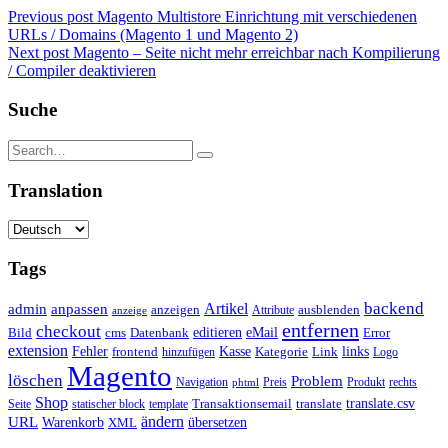
Previous post
Magento Multistore Einrichtung mit verschiedenen
URLs / Domains (Magento 1 und Magento 2)
Next post
Magento – Seite nicht mehr erreichbar nach Kompilierung
/ Compiler deaktivieren
Suche
Translation
Tags
backend
Artikel
admin
anpassen
anzeigen
Attribute
ausblenden
anzeige
entfernen
checkout
editieren
eMail
Bild
cms
Error
Datenbank
extension
Kasse
Fehler
Kategorie
Link
links
frontend
hinzufügen
Logo
Magento
löschen
Problem
Navigation
Preis
Produkt
rechts
phtml
Shop
translate.csv
Transaktionsemail
translate
Seite
statischer block
template
ändern
URL
Warenkorb
übersetzen
XML