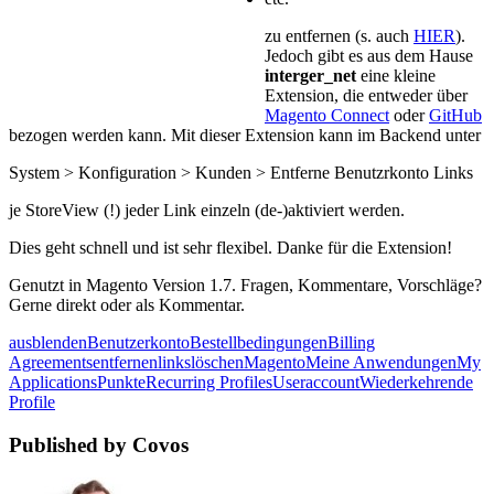
zu entfernen (s. auch
HIER
).
Jedoch gibt es aus dem Hause
interger_net
eine kleine
Extension, die entweder über
Magento Connect
oder
GitHub
bezogen werden kann. Mit dieser Extension kann im Backend unter
System > Konfiguration > Kunden > Entferne Benutzrkonto
Links
je StoreView (!) jeder Link einzeln (de-)aktiviert werden.
Dies geht schnell und ist sehr flexibel. Danke für die Extension!
Genutzt in Magento Version 1.7. Fragen, Kommentare, Vorschläge?
Gerne direkt oder als Kommentar.
ausblenden
Benutzerkonto
Bestellbedingungen
Billing
Agreements
entfernen
links
löschen
Magento
Meine Anwendungen
My
Applications
Punkte
Recurring Profiles
Useraccount
Wiederkehrende
Profile
Published by Covos