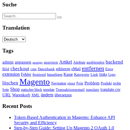
Suche
Translation
Tags
backend
Artikel
admin
anpassen
anzeigen
Attribute
ausblenden
anzeige
entfernen
checkout
editieren
eMail
Bild
cms
Error
Datenbank
extension
Kasse
Fehler
Kategorie
Link
links
frontend
hinzufügen
Logo
Magento
löschen
Problem
Navigation
Preis
Produkt
rechts
phtml
Shop
translate.csv
Transaktionsemail
translate
Seite
statischer block
template
ändern
URL
Warenkorb
übersetzen
XML
Recent Posts
Token-Based Authentication in Magento: Enhance API
Security and Efficiency
Step-by-Step Guide: Setting Up Magento 2 OAuth 1.0